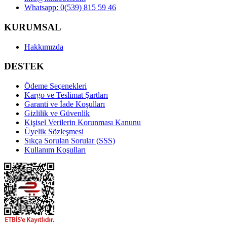
Whatsapp: 0(539) 815 59 46
KURUMSAL
Hakkımızda
DESTEK
Ödeme Seçenekleri
Kargo ve Teslimat Şartları
Garanti ve İade Koşulları
Gizlilik ve Güvenlik
Kişisel Verilerin Korunması Kanunu
Üyelik Sözleşmesi
Sıkça Sorulan Sorular (SSS)
Kullanım Koşulları