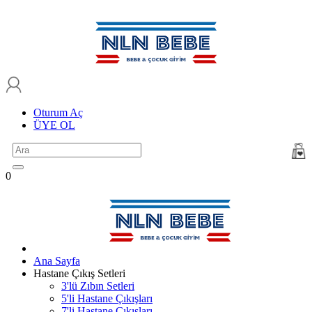
Oturum Aç
ÜYE OL
0
Ana Sayfa
Hastane Çıkış Setleri
3'lü Zıbın Setleri
5'li Hastane Çıkışları
7'li Hastane Çıkışları