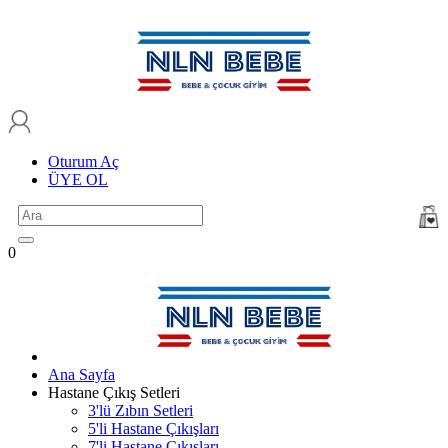
Oturum Aç
ÜYE OL
0
Ana Sayfa
Hastane Çıkış Setleri
3'lü Zıbın Setleri
5'li Hastane Çıkışları
7'li Hastane Çıkışları