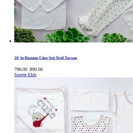
10' lu Hastane Çıkış Seti Yeşil Tavşan
790.00
890.00
Sepete Ekle