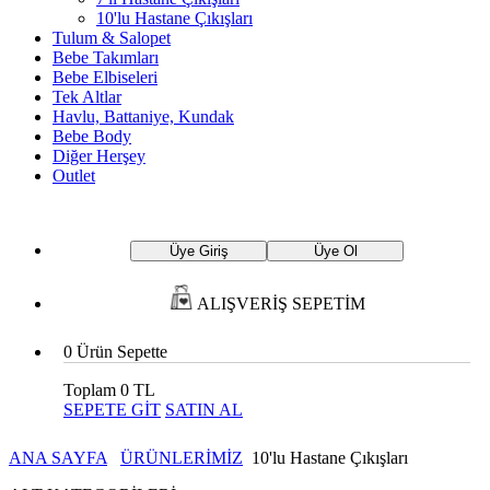
10'lu Hastane Çıkışları
Tulum & Salopet
Bebe Takımları
Bebe Elbiseleri
Tek Altlar
Havlu, Battaniye, Kundak
Bebe Body
Diğer Herşey
Outlet
Üye Giriş
Üye Ol
ALIŞVERİŞ SEPETİM
0
Ürün Sepette
Toplam
0 TL
SEPETE GİT
SATIN AL
ANA SAYFA
ÜRÜNLERİMİZ
10'lu Hastane Çıkışları