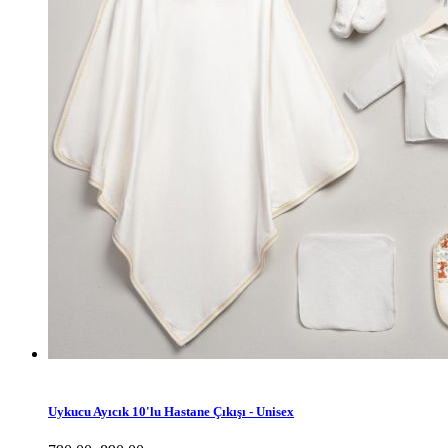
Uykucu Ayıcık 10'lu Hastane Çıkışı - Unisex