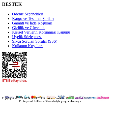
DESTEK
Ödeme Seçenekleri
Kargo ve Teslimat Şartları
Garanti ve İade Koşulları
Gizlilik ve Güvenlik
Kişisel Verilerin Korunması Kanunu
Üyelik Sözleşmesi
Sıkça Sorulan Sorular (SSS)
Kullanım Koşulları
Copyright © 2021 NLN BEBE. Tüm Hakları Saklıdır.
Ekolojik Web
Profesyonel E-Ticaret Sistemleriyle programlanmıştır.