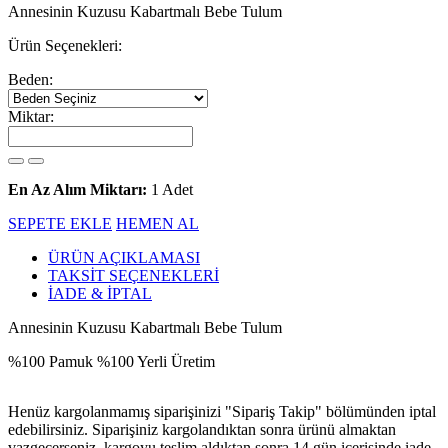
Annesinin Kuzusu Kabartmalı Bebe Tulum
Ürün Seçenekleri:
Beden:
Miktar:
En Az Alım Miktarı:
1 Adet
SEPETE EKLE
HEMEN AL
ÜRÜN AÇIKLAMASI
TAKSİT SEÇENEKLERİ
İADE & İPTAL
Annesinin Kuzusu Kabartmalı Bebe Tulum
%100 Pamuk %100 Yerli Üretim
Henüz kargolanmamış siparişinizi "Sipariş Takip" bölümünden iptal
edebilirsiniz. Siparişiniz kargolandıktan sonra ürünü almaktan
vazgeçerseniz, kargoyu teslim aldıktan sonra 14 gün içerisinde iade