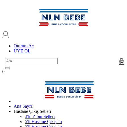
Oturum Aç
ÜYE OL
0
Ana Sayfa
Hastane Çıkış Setleri
3'lü Zıbın Setleri
5'li Hastane Çıkışları
7'li Hastane Çıkışları